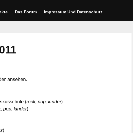
ekte
Das Forum
Impressum Und Datenschutz
2011
der ansehen.
iskusschule (
rock, pop, kinder
)
k, pop, kinder
)
es
)